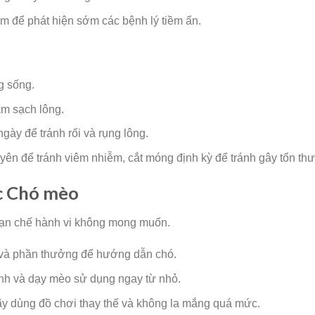
năm để phát hiện sớm các bệnh lý tiềm ẩn.
g sống.
àm sạch lông.
gày để tránh rối và rụng lông.
uyên để tránh viêm nhiễm, cắt móng định kỳ để tránh gây tổn th
c Chó mèo
 hạn chế hành vi không mong muốn.
 và phần thưởng để hướng dẫn chó.
tĩnh và dạy mèo sử dụng ngay từ nhỏ.
ãy dùng đồ chơi thay thế và không la mắng quá mức.