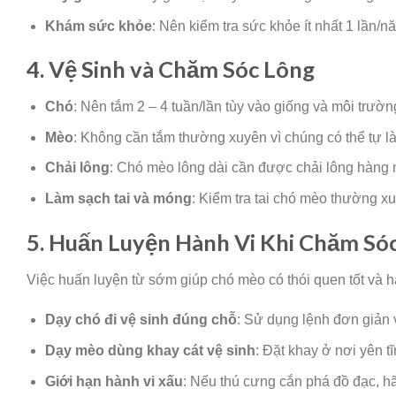
Khám sức khỏe
: Nên kiểm tra sức khỏe ít nhất 1 lần/
4. Vệ Sinh và Chăm Sóc Lông
Chó
: Nên tắm 2 – 4 tuần/lần tùy vào giống và môi trườn
Mèo
: Không cần tắm thường xuyên vì chúng có thể tự l
Chải lông
: Chó mèo lông dài cần được chải lông hàng n
Làm sạch tai và móng
: Kiểm tra tai chó mèo thường x
5. Huấn Luyện Hành Vi Khi Chăm Só
Việc huấn luyện từ sớm giúp chó mèo có thói quen tốt và
Dạy chó đi vệ sinh đúng chỗ
: Sử dụng lệnh đơn giản
Dạy mèo dùng khay cát vệ sinh
: Đặt khay ở nơi yên 
Giới hạn hành vi xấu
: Nếu thú cưng cắn phá đồ đạc, h