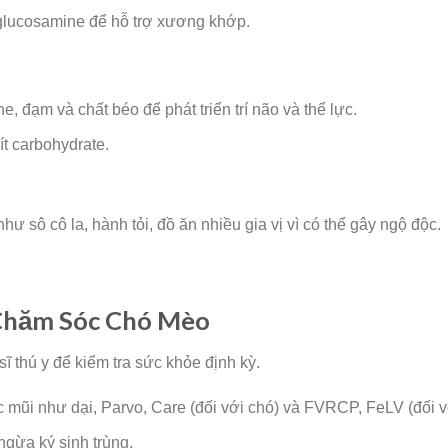
 glucosamine để hỗ trợ xương khớp.
e, đạm và chất béo để phát triển trí não và thể lực.
ít carbohydrate.
 sô cô la, hành tỏi, đồ ăn nhiều gia vị vì có thể gây ngộ độc.
 Chăm Sóc Chó Mèo
 thú y để kiểm tra sức khỏe định kỳ.
mũi như dại, Parvo, Care (đối với chó) và FVRCP, FeLV (đối v
ngừa ký sinh trùng.