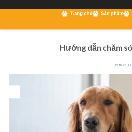
Skip
Trang chủ
Sản phẩm
to
SOHA
content
PAWSHOP
Hướng dẫn chăm só
POSTED 
29
Th10