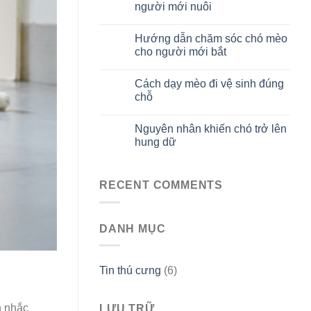
người mới nuôi
Hướng dẫn chăm sóc chó mèo
29
Th10
cho người mới bắt
Cách dạy mèo đi vệ sinh đúng
29
Th10
chỗ
Nguyên nhân khiến chó trở lên
29
Th10
hung dữ
RECENT COMMENTS
DANH MỤC
Tin thú cưng
(6)
n nhắc
LƯU TRỮ