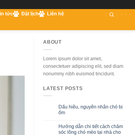
in tức
Đặt lịch
Liên hệ
-
-
ABOUT
Lorem ipsum dolor sit amet,
consectetuer adipiscing elit, sed diam
nonummy nibh euismod tincidunt.
LATEST POSTS
Dấu hiệu, nguyên nhân chó bị
29
Th10
ốm
Hướng dẫn chi tiết cách chăm
29
Th10
sóc lông chó mèo tại nhà cho