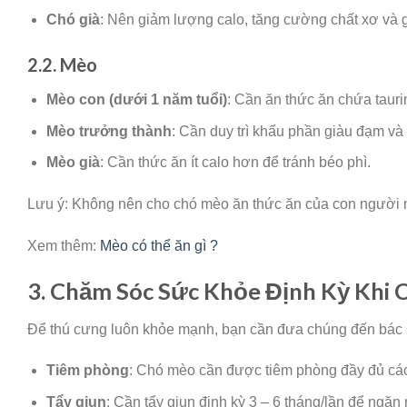
Chó già
: Nên giảm lượng calo, tăng cường chất xơ và
2.2. Mèo
Mèo con (dưới 1 năm tuổi)
: Cần ăn thức ăn chứa taurin
Mèo trưởng thành
: Cần duy trì khẩu phần giàu đạm và 
Mèo già
: Cần thức ăn ít calo hơn để tránh béo phì.
Lưu ý: Không nên cho chó mèo ăn thức ăn của con người như
Xem thêm:
Mèo có thể ăn gì ?
3. Chăm Sóc Sức Khỏe Định Kỳ Khi
Để thú cưng luôn khỏe mạnh, bạn cần đưa chúng đến bác sĩ
Tiêm phòng
: Chó mèo cần được tiêm phòng đầy đủ các 
Tẩy giun
: Cần tẩy giun định kỳ 3 – 6 tháng/lần để ngăn 