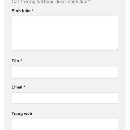
Các trường bắt buộc được đánh dấu
*
Bình luận
*
Tên
*
Email
*
Trang web