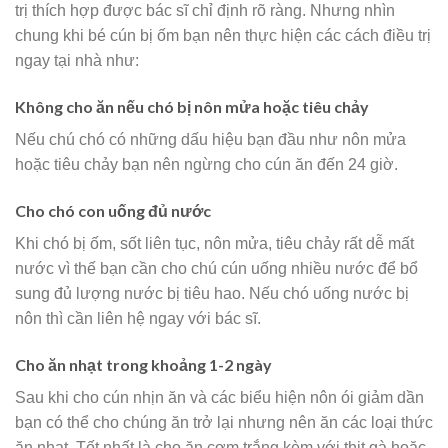
trị thích hợp được bác sĩ chỉ định rõ ràng. Nhưng nhìn
chung khi bé cún bị ốm bạn nên thực hiện các cách điều trị
ngay tại nhà như:
Không cho ăn nếu chó bị nôn mửa hoặc tiêu chảy
Nếu chú chó có những dấu hiệu bạn đầu như nôn mửa
hoặc tiêu chảy bạn nên ngừng cho cún ăn đến 24 giờ.
Cho chó con uống đủ nước
Khi chó bị ốm, sốt liên tục, nôn mửa, tiêu chảy rất dễ mất
nước vì thế bạn cần cho chú cún uống nhiều nước để bổ
sung đủ lượng nước bị tiêu hao. Nếu chó uống nước bị
nôn thì cần liên hệ ngay với bác sĩ.
Cho ăn nhạt trong khoảng 1-2 ngày
Sau khi cho cún nhịn ăn và các biểu hiện nôn ói giảm dần
bạn có thể cho chúng ăn trở lại nhưng nên ăn các loại thức
ăn nhạt. Tốt nhất là cho ăn cơm trắng kèm với thịt gà hoặc