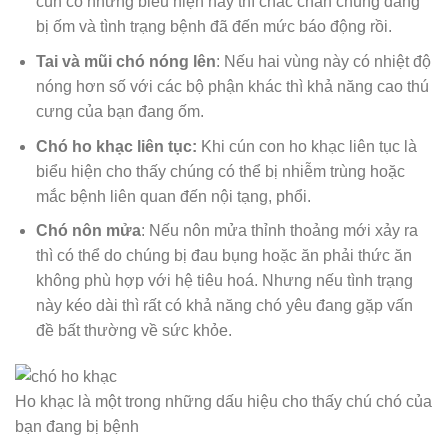
cún có những biểu hiện này thì chắc chắn chúng đang
bị ốm và tình trạng bệnh đã đến mức báo động rồi.
T
ai và mũi chó nóng lên
: Nếu hai vùng này có nhiệt độ
nóng hơn số với các bộ phận khác thì khả năng cao thú
cưng của bạn đang ốm.
Chó ho khạc liên tục:
Khi cún con ho khạc liên tục là
biểu hiện cho thấy chúng có thể bị nhiễm trùng hoặc
mắc bệnh liên quan đến nội tạng, phổi.
Chó nôn mửa
: Nếu nôn mửa thỉnh thoảng mới xảy ra
thì có thể do chúng bị đau bụng hoặc ăn phải thức ăn
không phù hợp với hệ tiêu hoá. Nhưng nếu tình trạng
này kéo dài thì rất có khả năng chó yêu đang gặp vấn
đề bất thường về sức khỏe.
Ho khạc là một trong những dấu hiệu cho thấy chú chó của
bạn đang bị bệnh