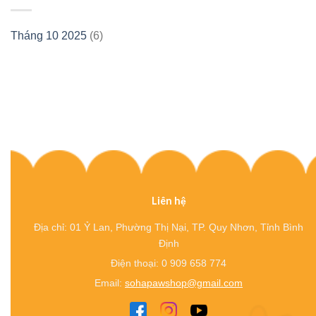
Tháng 10 2025
(6)
Liên hệ
Địa chỉ: 01 Ỷ Lan, Phường Thị Nại, TP. Quy Nhơn, Tỉnh Bình
Định
Điện thoại: 0 909 658 774
Email:
sohapawshop@gmail.com