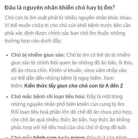
Đâu là nguyên nhân khiến chó hay bị ốm?
Chó con bị ốm xuất phát từ nhiều nguyên nhân khác nhau.
Vì thế muốn chữa trị cho chú cún khỏi bệnh trước tiên cần
phải xác định được chính xác bạn chó ốm thuộc những
trường hợp nào dưới đây:
Chó bị nhiễm giun sán:
Chó bị ốm có thể do bị nhiễm
giun sán từ chính thói quen ăn những đồ ăn bẩn, ôi thiu,
đồ ăn chưa chín. Khiến vi khuẩn, virus xâm nhập vào
cơ thể dẫn đến những bệnh lý nguy hiểm. Xem
thêm:
Kiến thức tẩy giun cho chó con từ A đến Z
Chó mắc bệnh rối loạn tiêu hóa:
Đây là một trong
những nguyên nhân phổ biến khiến cún cưng bị ốm.
Rối loạn tiêu hoá phần lớn đó chế độ ăn chưa phù hợp,
cho chó ăn quá nhiều, thức ăn bẩn, hay thức ăn không
phúc hợp với hệ tiêu hoá của chú chó ở từng độ tuổi.
Chó mắc
bệnh care
hoặc
parvo
:
Đây là 2 căn bệnh