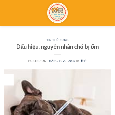
Skip
SOHA
to
content
PAWSHOP
Tin tức
Đặt lịch
Liên hệ
TIN THÚ CƯNG
Dấu hiệu, nguyên nhân chó bị ốm
POSTED ON
THÁNG 10 29, 2025
BY
梭哈
29
Th10