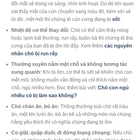
đôi mắt sẽ trong và sáng, nhìn linh hoạt. Do đó khi quan
sát thấy mắt của cún chuyển sang màu đỏ, kèm với vẻ
lừ đừ, mệt mỏi thì chứng tỏ cún cưng đang bị
sốt
.
Nhiệt độ cơ thể thay đổi:
Chó có thể cảm thấy nóng
hoặc lạnh bất thường, run rẩy, buồn bã thì chứng tỏ thú
cưng của bạn đã bị ốm rồi đấy. Xem thêm
các nguyên
nhân chó bị run rẩy
Thường xuyên nằm một chỗ và không tương tác
xung quanh:
Khi bị ốm, cơ thể bị sốt sẽ khiến chó con
mệt mỏi, không muốn vận động và chỉ thích nằm một
chỗ, ngủ nhiều hơn. Đọc thêm bài viết:
Chó con ngủ
nhiều có bị làm sao không?
Chó chán ăn, bỏ ăn:
Thông thường loài chó rất háu
ăn, một khi lười ăn, bỏ ăn kể cả những món mà chúng
hằng yêu thích thì có nghĩa chúng đang bị ốm.
Co giật, quặp đuôi, đi đứng loạng choạng:
Nếu chú